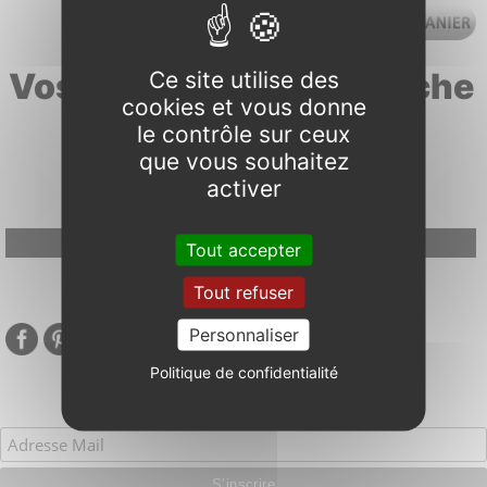
Vos résultats de recherche
Ce site utilise des
cookies et vous donne
pour "carpe"
le contrôle sur ceux
que vous souhaitez
activer
Google Adsense Search (result) est désactivé.
Autoriser
Tout accepter
Tout refuser
Personnaliser
Politique de confidentialité
S’inscrire à notre newsletter