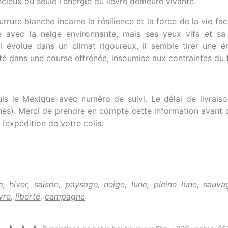
ieux où seule l'énergie du lièvre demeure vivante.
ourrure blanche incarne la résilience et la force de la vie f
 avec la neige environnante, mais ses yeux vifs et s
'il évolue dans un climat rigoureux, il semble tirer une é
té dans une course effrénée, insoumise aux contraintes du f
s le Mexique avec numéro de suivi. Le délai de livraiso
aines). Merci de prendre en compte cette information avan
’expédition de votre colis.
e
,
hiver
,
saison
,
paysage
,
neige
,
lune
,
pleine lune
,
sauva
vre
,
liberté
,
campagne