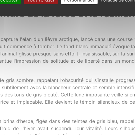
ser
inture de la force et la résilie
capture l'élan d'un lièvre arctique, lancé dans une course
a nuit commence à tomber. Le fond blanc immaculé évoque la
’animal glisse presque sans effort, insaisissable, sur la su
ntue l'impression de solitude et de liberté dans un monde
e gris sombre, rappelant l’obscurité qui s’installe progr
subtilement avec la blancheur centrale et semble intensifie
dans des tons de gris bleuté. Cette lune imposante veille sil
ctrice et implacable. Elle devient le témoin silencieux de 
s brins d’herbe, figés dans des teintes de gris bleu, rappe
roid de l'hiver avait suspendu leur vitalité. Leurs silho