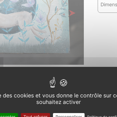
Dimens
Next
ise des cookies et vous donne le contrôle sur 
souhaitez activer
t est
ivé.
accepter
Tout refuser
Personnaliser
Politique de confi