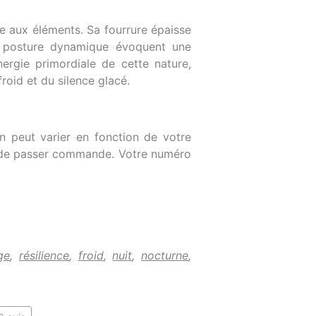
ace aux éléments. Sa fourrure épaisse
a posture dynamique évoquent une
nergie primordiale de cette nature,
roid et du silence glacé.
n peut varier en fonction de votre
t de passer commande. Votre numéro
ge
,
résilience
,
froid
,
nuit
,
nocturne
,