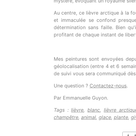
mystère, évoquant un royaume silenc
Au centre, ce lièvre arctique à la f
et immaculée se confond presque
détermination sans faille. Bien qu
profitant de chaque instant de liber
Mes peintures sont envoyées depui
géolocalisation (entre 4 et 6 sem
de suivi vous sera communiqué dès l
Une question ?
Contactez-nous
.
Par Emmanuelle Guyon.
Tags :
lièvre
,
blanc
,
lièvre arctiqu
champêtre
,
animal
,
glace
,
plante
,
gi