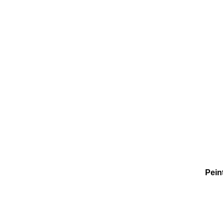
Panneau de gestion des cookies
Pein